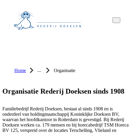
Overslaan
Overslaan
Overslaan
naar
naar
naar
hoofdnavigatie
hoofdinhoud
voettekstinhoud
...
Home
Organisatie
Organisatie Rederij Doeksen sinds 1908
Familiebedrijf Rederij Doeksen, bestaat al sinds 1908 en is
onderdeel van holdingmaatschappij Koninklijke Doeksen BV,
waarvan het hoofdkantoor in Rotterdam is gevestigd. Bij Rederij
Doeksen werken ca. 179 mensen en bij horecabedrijf TSM Horeca
BV 125, verspreid over de locaties Terschelling, Vlieland en