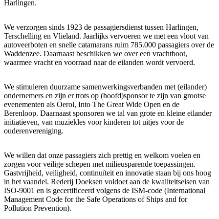
Harlingen.
We verzorgen sinds 1923 de passagiersdienst tussen Harlingen,
Terschelling en Vlieland. Jaarlijks vervoeren we met een vloot van
autoveerboten en snelle catamarans ruim 785.000 passagiers over de
Waddenzee. Daarnaast beschikken we over een vrachtboot,
waarmee vracht en voorraad naar de eilanden wordt vervoerd.
We stimuleren duurzame samenwerkingsverbanden met (eilander)
ondernemers en zijn er trots op (hoofd)sponsor te zijn van grootse
evenementen als Oerol, Into The Great Wide Open en de
Berenloop. Daarnaast sponsoren we tal van grote en kleine eilander
initiatieven, van muziekles voor kinderen tot uitjes voor de
ouderenvereniging.
We willen dat onze passagiers zich prettig en welkom voelen en
zorgen voor veilige schepen met milieusparende toepassingen.
Gastvrijheid, veiligheid, continuïteit en innovatie staan bij ons hoog
in het vaandel. Rederij Doeksen voldoet aan de kwaliteitseisen van
ISO-9001 en is gecertificeerd volgens de ISM-code (International
Management Code for the Safe Operations of Ships and for
Pollution Prevention).