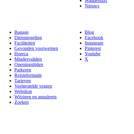
Waddentaxi
Nieuws
Bagage
Blog
Dienstregeling
Facebook
Faciliteiten
Instagram
Gevonden voorwerpen
Pinterest
Horeca
Youtube
Mindervaliden
X
Openingstijden
Parkeren
Reisinformatie
Tarieven
Veelgestelde vragen
Webshop
Wijzigen en annuleren
Zoeken