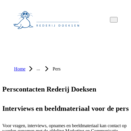
Overslaan
Overslaan
Overslaan
naar
naar
naar
hoofdnavigatie
hoofdinhoud
voettekstinhoud
...
Home
Pers
Perscontacten Rederij Doeksen
Interviews en beeldmateriaal voor de pers
Voor vragen, interviews, opnames en beeldmateriaal kan contact op
worden genomen met de afdeling Marketing en Communicatie.