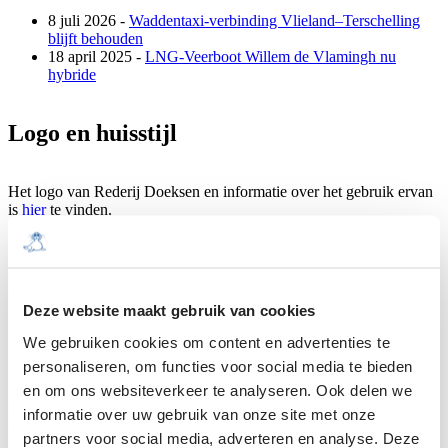
8 juli 2026 -
Waddentaxi-verbinding Vlieland–Terschelling
blijft behouden
18 april 2025 -
LNG-Veerboot Willem de Vlamingh nu
hybride
Logo en huisstijl
Het logo van Rederij Doeksen en informatie over het gebruik ervan
is
hier
te vinden.
Boilerplate
Deze website maakt gebruik van cookies
We gebruiken cookies om content en advertenties te
Rederij Doeksen verzorgt de veerdienst van, naar en tussen
Harlingen, Terschelling en Vlieland. Wij streven naar een veilige,
personaliseren, om functies voor social media te bieden
klantvriendelijk en servicegerichte dienstverlening, uitgevoerd door
en om ons websiteverkeer te analyseren. Ook delen we
gastvrije en vakkundig opgeleide medewerkers, met moderne,
informatie over uw gebruik van onze site met onze
veilige en effectief uitgeruste schepen. Wij streven naar het bieden
van meer service door middel van nieuwe technologieën voor,
partners voor social media, adverteren en analyse. Deze