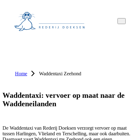
Overslaan
Overslaan
Overslaan
naar
naar
naar
hoofdnavigatie
hoofdinhoud
voettekstinhoud
Home
Waddentaxi Zeehond
Waddentaxi: vervoer op maat naar de
Waddeneilanden
De Waddentaxi van Rederij Doeksen verzorgt vervoer op maat
tussen Harlingen, Vlieland en Terschelling, maar ook daarbuiten.
Daarnaast vaart Waddentaxi ms Zeehond ook een eigen