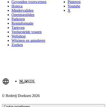
Gevonden voorwerpen
Pinterest
Horeca
Youtube
Mindervaliden
X
Openingstijden
Parkeren
Reisinformatie
Tarieven
Veelgestelde vragen
Webshop
Wijzigen en annuleren
Zoeken
NL
EN
DE
© Rederij Doeksen 2026
Cookie instellingen