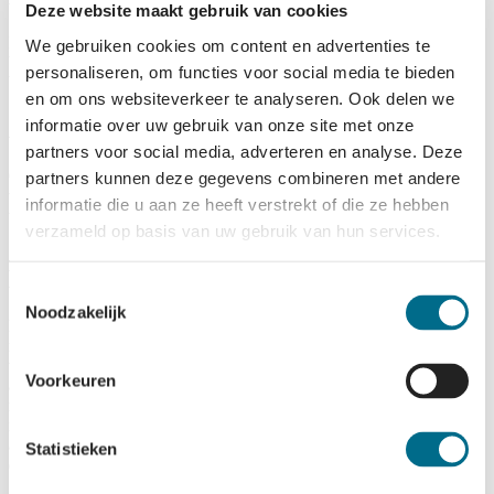
Deze website maakt gebruik van cookies
In de terminals in Harlingen, op Terschelling en op Vlieland zijn
We gebruiken cookies om content en advertenties te
bagagekluizen aanwezig, waarin u tegen betaling tijdelijk uw
personaliseren, om functies voor social media te bieden
bagage kunt opbergen.
en om ons websiteverkeer te analyseren. Ook delen we
Aanhangwagen Vlieland
informatie over uw gebruik van onze site met onze
partners voor social media, adverteren en analyse. Deze
Op Vlieland zijn gemotoriseerde voertuigen niet toegestaan. Het is
partners kunnen deze gegevens combineren met andere
wel toegestaan om een
aanhangwagen
(voor tenten/reisbagage) mee
informatie die u aan ze heeft verstrekt of die ze hebben
te nemen naar het eiland.
verzameld op basis van uw gebruik van hun services.
Bagageservice veerdienst
Toestemmingsselectie
Noodzakelijk
Reist u per autoveerdienst, dan plaatst u na de ticketcontrole uw
ruimbagage op de bagagewagens die klaar staan. De bagagewagens
worden door onze medewerkers aan en van boord gereden. Na
Voorkeuren
aankomst kunt u uw bagage hier weer afnemen. Handbagage mag u
meenemen in de salon. Deze mag nooit een zitplaats in beslag
nemen of gangpaden en nooduitgangen versperren. Volg de
aanwijzingen van onze medewerkers hierover op. Het gebruik van
Statistieken
een bagagewagen is voor eigen risico.