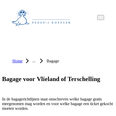
Overslaan
Overslaan
Overslaan
naar
naar
naar
hoofdnavigatie
hoofdinhoud
voettekstinhoud
...
Home
Bagage
Bagage voor Vlieland of Terschelling
In de bagagerichtlijnen staat omschreven welke bagage gratis
meegenomen mag worden en voor welke bagage een ticket gekocht
moeten worden.