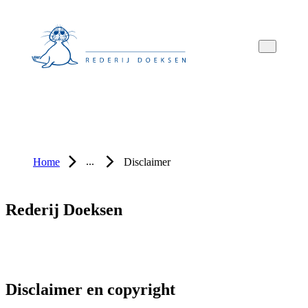
Overslaan
Overslaan
Overslaan
naar
naar
naar
hoofdnavigatie
hoofdinhoud
voettekstinhoud
...
Home
Disclaimer
Rederij Doeksen
Disclaimer en copyright