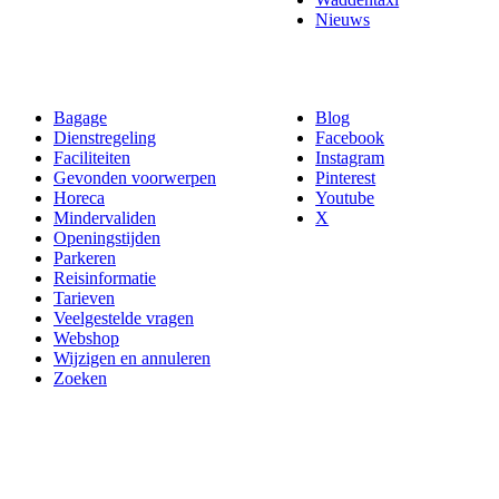
Nieuws
Bagage
Blog
Dienstregeling
Facebook
Faciliteiten
Instagram
Gevonden voorwerpen
Pinterest
Horeca
Youtube
Mindervaliden
X
Openingstijden
Parkeren
Reisinformatie
Tarieven
Veelgestelde vragen
Webshop
Wijzigen en annuleren
Zoeken