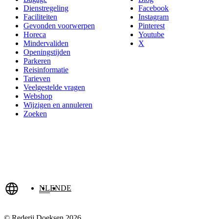
Dienstregeling
Facebook
Faciliteiten
Instagram
Gevonden voorwerpen
Pinterest
Horeca
Youtube
Mindervaliden
X
Openingstijden
Parkeren
Reisinformatie
Tarieven
Veelgestelde vragen
Webshop
Wijzigen en annuleren
Zoeken
NL
EN
DE
© Rederij Doeksen 2026