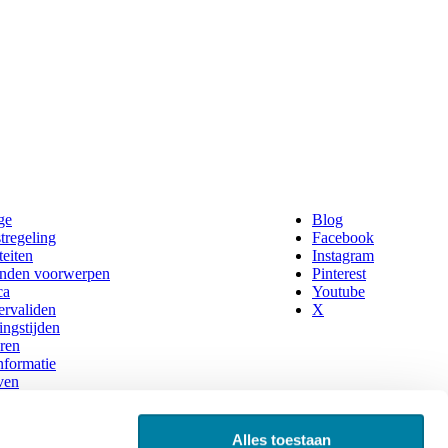
ge
Blog
tregeling
Facebook
teiten
Instagram
nden voorwerpen
Pinterest
ca
Youtube
rvaliden
X
ngstijden
ren
nformatie
ven
estelde vragen
hop
gen en annuleren
Alles toestaan