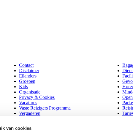
Contact
Baga
Disclaimer
Diens
Eilanders
Facili
Groepen
Gevo
Kids
Hore
Organisatie
Minde
Privacy & Cookies
Openi
Vacatures
Parke
Vaste Reizigers Programma
Reisi
Vergaderen
Tarie
Vrachtboot
Veelg
Zakelijk
Webs
ik van cookies
Waddentaxi
Wijzi