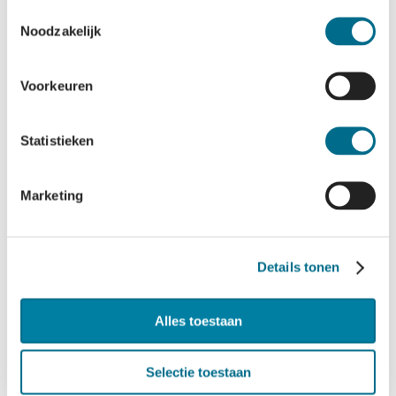
Toestemmingsselectie
Vrachtcatamaran
Noodzakelijk
Noord-Nederland
groener
Voorkeuren
Statistieken
Marketing
NIEUWS
Details tonen
Klimaatfonds
Terschelling en
Alles toestaan
Vlieland
Selectie toestaan