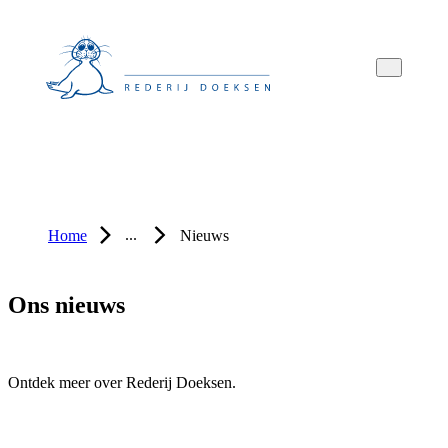
Overslaan
Overslaan
Overslaan
naar
naar
naar
hoofdnavigatie
hoofdinhoud
voettekstinhoud
...
Home
Nieuws
Ons nieuws
Ontdek meer over Rederij Doeksen.