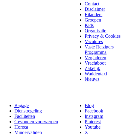
Contact
Disclaimer
Eilanders
Groepen
Kids
Organisatie
Privacy & Cookies
Vacatures
Vaste Reizigers
Programma
Vergaderen
Vrachtboot
Zakelijk
Waddentaxi
Nieuws
Bagage
Blog
Dienstregeling
Facebook
Faciliteiten
Instagram
Gevonden voorwerpen
Pinterest
Horeca
Youtube
Mindervaliden
X