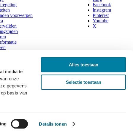
tregeling
Facebook
teiten
Instagram
nden voorwerpen
Pinterest
ca
Youtube
rvaliden
X
ngstijden
ren
nformatie
ven
estelde vragen
hop
gen en annuleren
Alles toestaan
en
al media te
 van onze
Selectie toestaan
deze gegevens
 op basis van
088 - 9000 888
nstellingen
ing
Details tonen