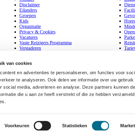
Disclaimer
Diens
Eilanders
Facili
Groepen
Gevo
Kids
Hore
Organisatie
Minde
Privacy & Cookies
Openi
Vacatures
Parke
Vaste Reizigers Programma
Reisi
Vergaderen
Tarie
Vrachtboot
Veelg
Zakelijk
Webs
ik van cookies
Waddentaxi
Wijzi
Nieuws
Zoek
ontent en advertenties te personaliseren, om functies voor soci
erkeer te analyseren. Ook delen we informatie over uw gebruik
or social media, adverteren en analyse. Deze partners kunnen 
ormatie die u aan ze heeft verstrekt of die ze hebben verzameld
es.
Cookie i
Voorkeuren
Statistieken
Market