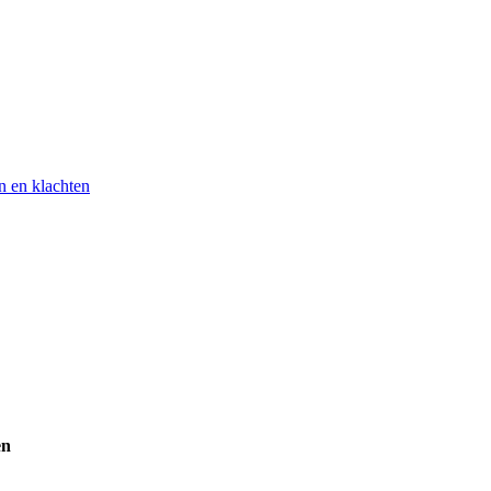
n en klachten
en