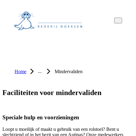
Overslaan
Overslaan
Overslaan
naar
naar
naar
hoofdnavigatie
hoofdinhoud
voettekstinhoud
...
Home
Mindervaliden
Faciliteiten voor mindervaliden
Speciale hulp en voorzieningen
Loopt u moeilijk of maakt u gebruik van een rolstoel? Bent u
slechtziend of in het bezit van een Autipas? Onze medewerkers