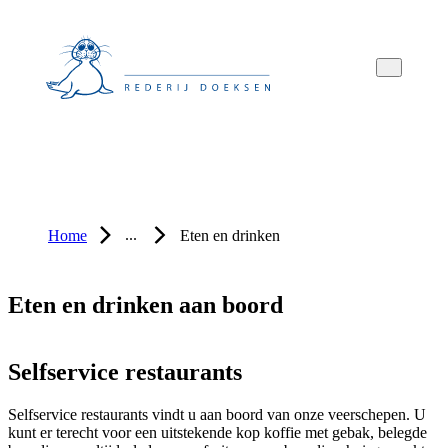
Overslaan
Overslaan
Overslaan
naar
naar
naar
hoofdnavigatie
hoofdinhoud
voettekstinhoud
...
Home
Eten en drinken
Eten en drinken aan boord
Selfservice restaurants
Selfservice restaurants vindt u aan boord van onze veerschepen. U
kunt er terecht voor een uitstekende kop koffie met gebak, belegde