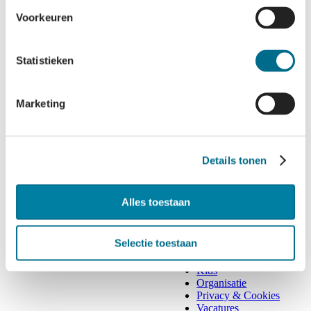
Voorkeuren
GENIET VAN DE HORECA AAN
BOORD
Statistieken
Bekijk alle afvaarten
Marketing
Details tonen
Alles toestaan
Contact
Disclaimer
Selectie toestaan
Eilanders
Groepen
Kids
Organisatie
Privacy & Cookies
Vacatures