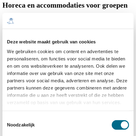
Horeca en accommodaties voor groepen
Rederij Doeksen biedt
speciale groepsarrangementen
of een
bijzondere vergaderlocatie
aan. U kunt ook rechtstreeks contact met
ons opnemen via
groepen@rederij-doeksen.nl
of bel met 088 –
9000 888.
Deze website maakt gebruik van cookies
We gebruiken cookies om content en advertenties te
Welkom in Grand Café Promenade
personaliseren, om functies voor social media te bieden
en om ons websiteverkeer te analyseren. Ook delen we
informatie over uw gebruik van onze site met onze
In de veerterminal van Rederij Doeksen in Harlingen bevindt zich
partners voor social media, adverteren en analyse. Deze
Grand Café Promenade. U krijgt vanzelf het vakantiegevoel te
partners kunnen deze gegevens combineren met andere
pakken op deze schitterende locatie met uitzicht op de veerhaven en
een ruim buitenterras. Grand Café Promenade is bij uitstek geschikt
informatie die u aan ze heeft verstrekt of die ze hebben
om voorafgaand aan uw vertrek naar Vlieland of Terschelling iets te
verzameld op basis van uw gebruik van hun services.
eten en te drinken, maar is ook een heerlijke plek om “zomaar” neer
te strijken voor lunch, borrel of diner. U bent van harte welkom.
Benieuwd naar het menu? Bekijk alvast
de menukaart online
(PDF).
Toestemmingsselectie
Noodzakelijk