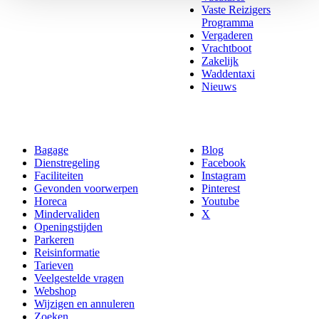
Vaste Reizigers
Programma
Vergaderen
Vrachtboot
Zakelijk
Waddentaxi
Nieuws
Bagage
Blog
Dienstregeling
Facebook
Faciliteiten
Instagram
Gevonden voorwerpen
Pinterest
Horeca
Youtube
Mindervaliden
X
Openingstijden
Parkeren
Reisinformatie
Tarieven
Veelgestelde vragen
Webshop
Wijzigen en annuleren
Zoeken