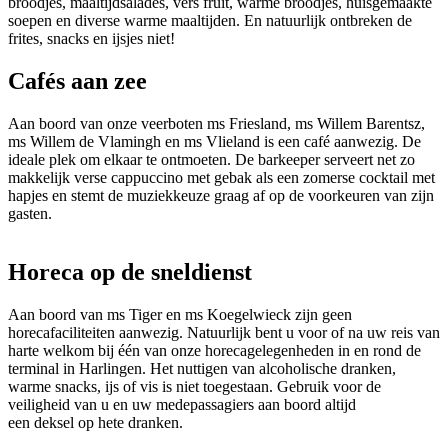
broodjes, maaltijdsalades, vers fruit, warme broodjes, huisgemaakte
soepen en diverse warme maaltijden. En natuurlijk ontbreken de
frites, snacks en ijsjes niet!
Cafés aan zee
Aan boord van onze veerboten ms Friesland, ms Willem Barentsz,
ms Willem de Vlamingh en ms Vlieland is een café aanwezig. De
ideale plek om elkaar te ontmoeten. De barkeeper serveert net zo
makkelijk verse cappuccino met gebak als een zomerse cocktail met
hapjes en stemt de muziekkeuze graag af op de voorkeuren van zijn
gasten.
Horeca op de sneldienst
Aan boord van ms Tiger en ms Koegelwieck zijn geen
horecafaciliteiten aanwezig. Natuurlijk bent u voor of na uw reis van
harte welkom bij één van onze horecagelegenheden in en rond de
terminal in Harlingen. Het nuttigen van alcoholische dranken,
warme snacks, ijs of vis is niet toegestaan. Gebruik voor de
veiligheid van u en uw medepassagiers aan boord altijd
een deksel op hete dranken.