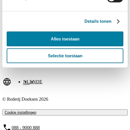
Openingstijden
Parkeren
Reisinformatie
Tarieven
Details tonen
Veelgestelde vragen
Webshop
Wijzigen en annuleren
Zoeken
Alles toestaan
Selectie toestaan
NL
EN
DE
© Rederij Doeksen 2026
Cookie instellingen
088 - 9000 888