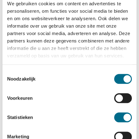
Contact
We gebruiken cookies om content en advertenties te
Disclaimer
personaliseren, om functies voor social media te bieden
Eilanders
Groepen
en om ons websiteverkeer te analyseren. Ook delen we
Kids
informatie over uw gebruik van onze site met onze
Organisatie
partners voor social media, adverteren en analyse. Deze
Privacy & Cookies
Vacatures
partners kunnen deze gegevens combineren met andere
Vaste Reizigers
informatie die u aan ze heeft verstrekt of die ze hebben
Programma
verzameld op basis van uw gebruik van hun services.
Vergaderen
Vrachtboot
Zakelijk
Toestemmingsselectie
Waddentaxi
Noodzakelijk
Nieuws
Voorkeuren
Bagage
Blog
Dienstregeling
Facebook
Statistieken
Faciliteiten
Instagram
Gevonden voorwerpen
Pinterest
Horeca
Youtube
Mindervaliden
X
Marketing