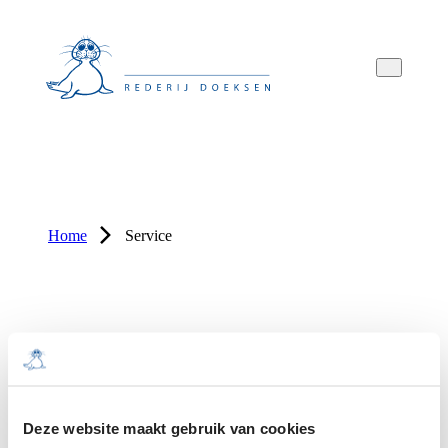
Overslaan
Overslaan
Overslaan
naar
naar
naar
hoofdnavigatie
hoofdinhoud
voettekstinhoud
Home
Service
Deze website maakt gebruik van cookies