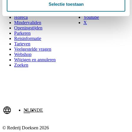
Dienstregeling
Facebook
Selectie toestaan
Faciliteiten
Instagram
Gevonden voorwerpen
Pinterest
Horeca
Youtube
Mindervaliden
X
Openingstijden
Parkeren
Reisinformatie
Tarieven
Veelgestelde vragen
Webshop
Wijzigen en annuleren
Zoeken
NL
EN
DE
© Rederij Doeksen 2026