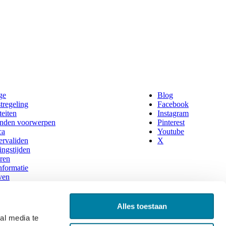
ge
Blog
tregeling
Facebook
teiten
Instagram
nden voorwerpen
Pinterest
ca
Youtube
rvaliden
X
ngstijden
ren
nformatie
ven
estelde vragen
hop
gen en annuleren
Alles toestaan
en
al media te