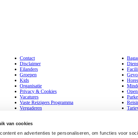
Contact
Baga
Disclaimer
Diens
Eilanders
Facili
Groepen
Gevo
Kids
Hore
Organisatie
Minde
Privacy & Cookies
Openi
Vacatures
Parke
Vaste Reizigers Programma
Reisi
Vergaderen
Tarie
Vrachtboot
Veelg
Zakelijk
Webs
ik van cookies
Waddentaxi
Wijzi
Nieuws
Zoek
ontent en advertenties te personaliseren, om functies voor soci