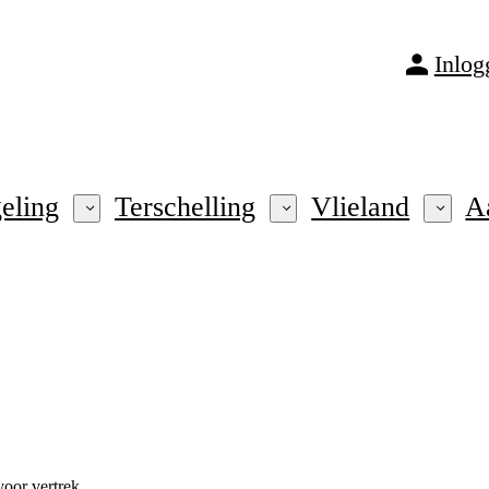
Inlog
eling
Terschelling
Vlieland
A
oor vertrek