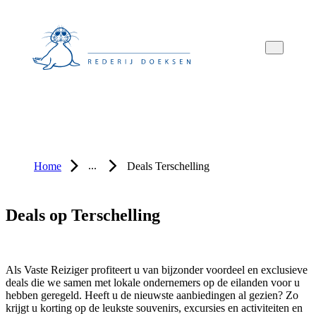
Overslaan
Overslaan
Overslaan
naar
naar
naar
hoofdnavigatie
hoofdinhoud
voettekstinhoud
...
Home
Deals Terschelling
Deals op Terschelling
Als Vaste Reiziger profiteert u van bijzonder voordeel en exclusieve
deals die we samen met lokale ondernemers op de eilanden voor u
hebben geregeld. Heeft u de nieuwste aanbiedingen al gezien? Zo
krijgt u korting op de leukste souvenirs, excursies en activiteiten en