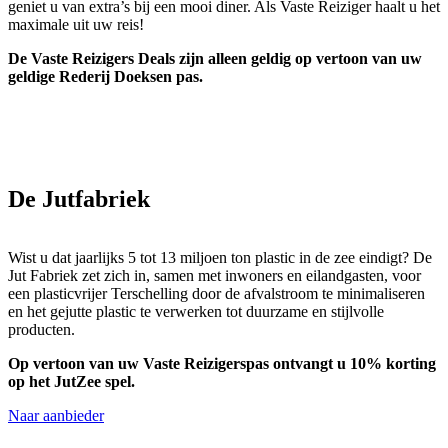
geniet u van extra’s bij een mooi diner. Als Vaste Reiziger haalt u het
maximale uit uw reis!
De Vaste Reizigers Deals zijn alleen geldig op vertoon van uw
geldige Rederij Doeksen pas.
De Jutfabriek
Wist u dat jaarlijks 5 tot 13 miljoen ton plastic in de zee eindigt? De
Jut Fabriek zet zich in, samen met inwoners en eilandgasten, voor
een plasticvrijer Terschelling door de afvalstroom te minimaliseren
en het gejutte plastic te verwerken tot duurzame en stijlvolle
producten.
Op vertoon van uw Vaste Reizigerspas ontvangt u 10% korting
op het JutZee spel.
Naar aanbieder