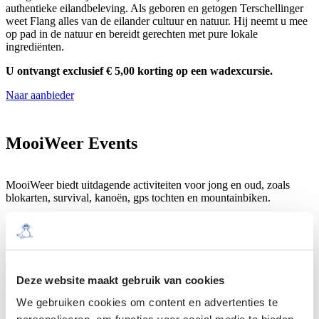
authentieke eilandbeleving. Als geboren en getogen Terschellinger
weet Flang alles van de eilander cultuur en natuur. Hij neemt u mee
op pad in de natuur en bereidt gerechten met pure lokale
ingrediënten.
U ontvangt exclusief € 5,00 korting op een wadexcursie.
Naar aanbieder
MooiWeer Events
MooiWeer biedt uitdagende activiteiten voor jong en oud, zoals
blokarten, survival, kanoën, gps tochten en mountainbiken.
Deal 1: € 5,00 korting op 1 uur blokarten
Deal 2: € 5,00 korting op 1 uur durende strandrit met landrover
Naar aanbieder
Deze website maakt gebruik van cookies
We gebruiken cookies om content en advertenties te
VVV Terschelling