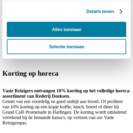
Details tonen
Hotel Schylge (4-sterren) is gelegen aan de enige natuurlijke baai
van Nederland en heeft uitzicht over de haven en de
Waddenzee. Het hotel biedt luxe en comfort met diverse
Alles toestaan
ontspannende faciliteiten zoals een sauna, zwembad en fitness.
Ontvang € 7,50 korting op het huren van een bowlingbaan.
Selectie toestaan
Naar aanbieder
Korting op horeca
Vaste Reizigers ontvangen 10% korting op het volledige horeca-
assortiment van Rederij Doeksen.
Geniet van een voordelig en goed ontbijt aan boord. Of profiteer
van 10% korting op een kopje koffie, lunch, borrel of diner bij
Grand Café Promenade in Harlingen. De korting wordt uitsluitend
verrekend bij de bemande kassa’s, op vertoon van uw Vaste
Reizigerspas.