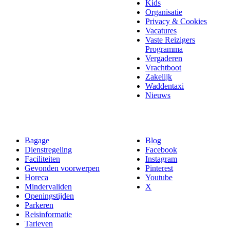
Kids
Organisatie
Privacy & Cookies
Vacatures
Vaste Reizigers
Programma
Vergaderen
Vrachtboot
Zakelijk
Waddentaxi
Nieuws
Bagage
Blog
Dienstregeling
Facebook
Faciliteiten
Instagram
Gevonden voorwerpen
Pinterest
Horeca
Youtube
Mindervaliden
X
Openingstijden
Parkeren
Reisinformatie
Tarieven