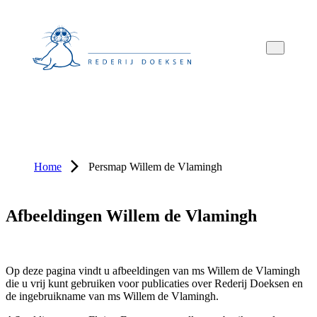
Overslaan
Overslaan
Overslaan
naar
naar
naar
hoofdnavigatie
hoofdinhoud
voettekstinhoud
Home
Persmap Willem de Vlamingh
Afbeeldingen Willem de Vlamingh
Op deze pagina vindt u afbeeldingen van ms Willem de Vlamingh
die u vrij kunt gebruiken voor publicaties over Rederij Doeksen en
de ingebruikname van ms Willem de Vlamingh.