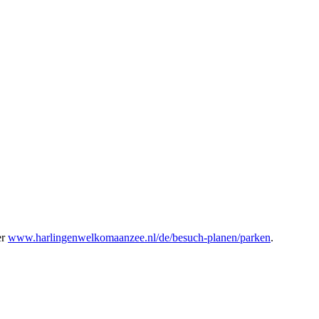
er
www.harlingenwelkomaanzee.nl/de/besuch-planen/parken
.