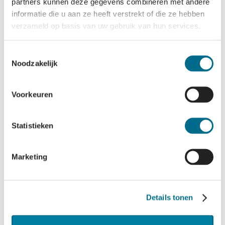
Behinderte
Ändern oder annulieren
partners kunnen deze gegevens combineren met andere
Gruppen und
Einrichtungen
informatie die u aan ze heeft verstrekt of die ze hebben
Versammlungen
Fahrkarten
verzameld op basis van uw gebruik van hun services.
Kontakt
Fahrplan
Organisation
Fundsachen
Häufig gestellte Fragen
Toestemmingsselectie
Öffnungszeiten
Noodzakelijk
Parkmöglichkeiten
Proclaimer
Reiseinformationen
Suchen
Voorkeuren
Tarife
Statistieken
Blog
Facebook
Marketing
Instagram
Pinterest
Youtube
X
Details tonen