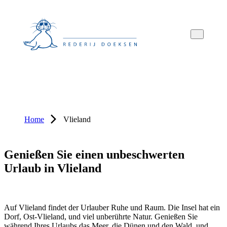
Overslaan
Overslaan
Overslaan
naar
naar
naar
hoofdnavigatie
hoofdinhoud
voettekstinhoud
Home
Vlieland
Genießen Sie einen unbeschwerten
Urlaub in Vlieland
Auf Vlieland findet der Urlauber Ruhe und Raum. Die Insel hat ein
Dorf, Ost-Vlieland, und viel unberührte Natur. Genießen Sie
während Ihres Urlaubs das Meer, die Dünen und den Wald, und