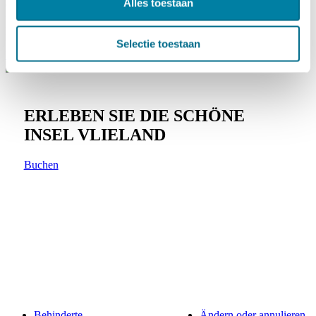
Alles toestaan
Ost-Vlieland. Aus dem Hafen gehen Sie durch die Dorfstraße und
finden dort ungefähr auf halbem Wege die Touristinformation zur
linken Hand.
Selectie toestaan
VVV Vlieland
ERLEBEN SIE DIE SCHÖNE
INSEL VLIELAND
Buchen
Behinderte
Ändern oder annulieren