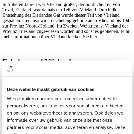
In früheren Jahren war Vlieland größer; der nördliche Teil von
Texel, Eierland, war damals ein Teil von Vlieland. Durch die
Entstehung des Eierlandse Gat wurde dieser Teil von Vlieland
gespalten. Genauso wie Terschelling gehörte auch Vlieland bis 1942
zur Provinz Noord-Holland. Im Zweiten Weltkrieg ist Vlieland der
Provinz Friesland zugewiesen worden und so ist es geblieben. Fuhr
mehr Informationen über Vlieland klicken Sie hier.
Erholung auf Vlieland
Obwohl Vlieland die kleinste bewohnte Insel ist, erfüllt das
Freizeitangebot alle Wünsche. Die Natur spielt eine große Rolle auf
Deze website maakt gebruik van cookies
dieser Insel, also sind Radfahren und Spazieren eine prima
Beschäftigung.
We gebruiken cookies om content en advertenties te
Auf dem Spazierpfad (kuierpaadje) können Sie beispielsweise alle
personaliseren, om functies voor social media te bieden
Vögel beobachten, die auf den Strandflächen zu sehen sind.
en om ons websiteverkeer te analyseren. Ook delen we
informatie over uw gebruik van onze site met onze
Des Weiteren eignet sich die Insel auch hervorragend für
Wassersportarten wie Surfen, Kitesurfen und sogar Sportangeln.
partners voor social media, adverteren en analyse. Deze