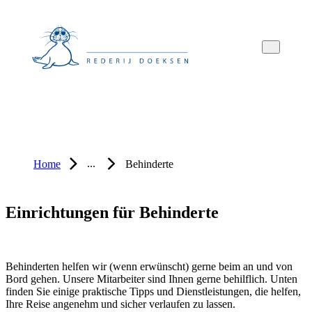
Overslaan
Overslaan
Overslaan
naar
naar
naar
hoofdnavigatie
hoofdinhoud
voettekstinhoud
...
Home
Behinderte
Einrichtungen für Behinderte
Behinderten helfen wir (wenn erwünscht) gerne beim an und von
Bord gehen. Unsere Mitarbeiter sind Ihnen gerne behilflich. Unten
finden Sie einige praktische Tipps und Dienstleistungen, die helfen,
Ihre Reise angenehm und sicher verlaufen zu lassen.