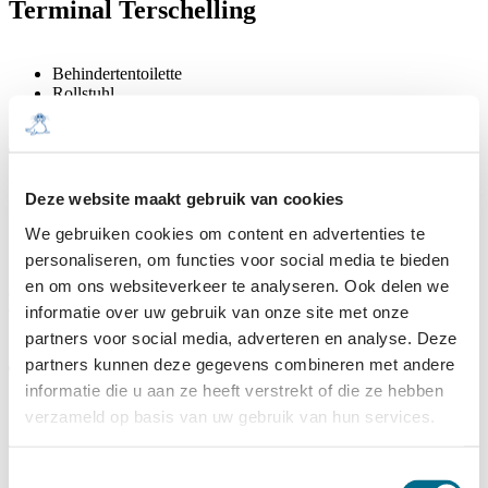
Terminal Terschelling
Behindertentoilette
Rollstuhl
Terminal Vlieland
Deze website maakt gebruik van cookies
Behindertentoilette
We gebruiken cookies om content en advertenties te
Rollstuhl
personaliseren, om functies voor social media te bieden
en om ons websiteverkeer te analyseren. Ook delen we
Behinderten helfen wir gerne an Bord
informatie over uw gebruik van onze site met onze
partners voor social media, adverteren en analyse. Deze
partners kunnen deze gegevens combineren met andere
Tipps und Dienstleistungen
informatie die u aan ze heeft verstrekt of die ze hebben
verzameld op basis van uw gebruik van hun services.
In allen Terminals sind Rollstühle vorhanden, die Sie leihen
können, um bequemer an Bord zu gehen.
Toestemmingsselectie
Behinderte, für die das Reisen in einem belebten Salon sehr