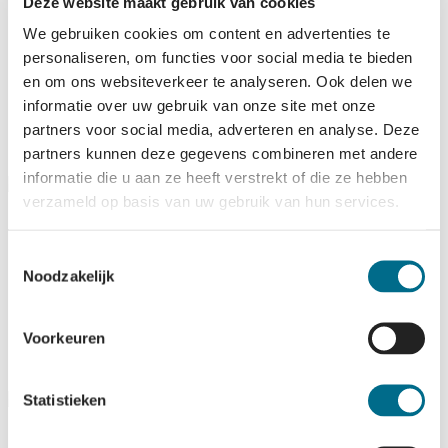
Deze website maakt gebruik van cookies
Inselhüpf-Arrangement
We gebruiken cookies om content en advertenties te
personaliseren, om functies voor social media te bieden
en om ons websiteverkeer te analyseren. Ook delen we
Sind Sie auf Vlieland oder Terschelling und möchten Sie
informatie over uw gebruik van onze site met onze
die andere Insel entdecken? Buchen Sie jetzt das Inselhüpf-
ab
Arrangement.
partners voor social media, adverteren en analyse. Deze
11,25
partners kunnen deze gegevens combineren met andere
informatie die u aan ze heeft verstrekt of die ze hebben
verzameld op basis van uw gebruik van hun services.
Wattenrückfahrt
Toestemmingsselectie
Noodzakelijk
Buchen Sie die öffentlichen Verkehrsmittel ganz einfach
zusammen mit Ihrem Fahrkarte. Wichtig zu wissen: Der
Voorkeuren
Preis beinhaltet nicht die Fahrkarte für das Boot.
Statistieken