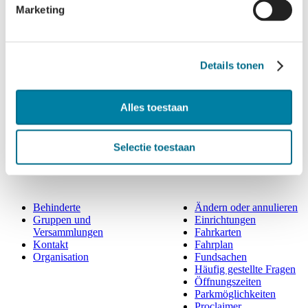
Marketing
KOMMEN SIE UND GENIESSEN S
IE DIE WATTENINSELN
Alle Fahrten anzeigen
Details tonen
Alles toestaan
Selectie toestaan
Behinderte
Ändern oder annulieren
Gruppen und
Einrichtungen
Versammlungen
Fahrkarten
Kontakt
Fahrplan
Organisation
Fundsachen
Häufig gestellte Fragen
Öffnungszeiten
Parkmöglichkeiten
Proclaimer