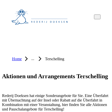
Overslaan
Overslaan
Overslaan
naar
naar
naar
hoofdnavigatie
hoofdinhoud
voettekstinhoud
...
Home
Terschelling
Aktionen und Arrangements Terschelling
Rederij Doeksen hat einige Sonderangebote für Sie. Eine Überfahrt
mit Übernachtung auf der Insel oder Rabatt auf die Überfahrt in
Kombination mit einer Veranstaltung, hier finden Sie alle Aktionen
ab
und Pauschalangebote für Terschelling!