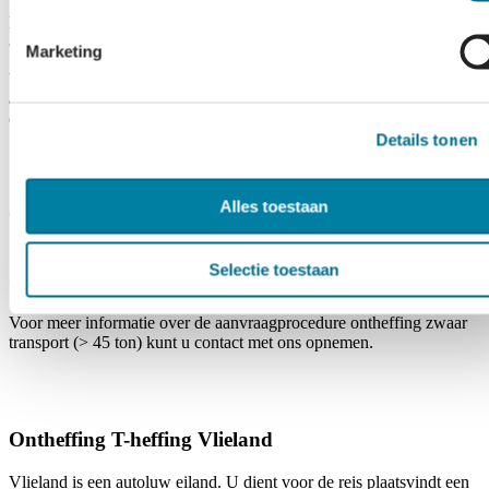
Havenweg 8
8899 BB Vlieland
Marketing
Voor specifieke informatie over bijvoorbeeld op- en overslag,
afmetingen van de brug en maximaal gewicht per voertuig kunt u
contact met ons opnemen.
Details tonen
Ontheffing vrachtvervoer naar Vlieland
Alles toestaan
en Terschelling
Selectie toestaan
Ontheffing zwaar transport
Voor meer informatie over de aanvraagprocedure ontheffing zwaar
transport (> 45 ton) kunt u contact met ons opnemen.
Ontheffing T-heffing Vlieland
Vlieland is een autoluw eiland. U dient voor de reis plaatsvindt een