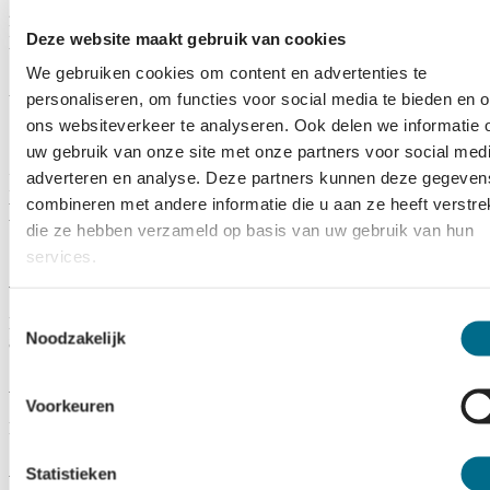
20.45 uur T-H.
In week 26 zijn er ook extra afvaarten op maandag: 18:30 uur H-T en
Deze website maakt gebruik van cookies
uur T-H.
We gebruiken cookies om content en advertenties te
Aan deze dienstregeling kunnen geen rechten worden ontleend.
personaliseren, om functies voor social media te bieden en 
ons websiteverkeer te analyseren. Ook delen we informatie 
uw gebruik van onze site met onze partners voor social medi
adverteren en analyse. Deze partners kunnen deze gegeven
Informatie afmeerlocatie vrachtboot Ms
combineren met andere informatie die u aan ze heeft verstrek
Noord-Nederland
die ze hebben verzameld op basis van uw gebruik van hun
services.
Adres Harlingen:
Toestemmingsselectie
Korte Lijnbaan 35
Noodzakelijk
8861 NS Harlingen
Adres Terschelling:
Voorkeuren
Haventerrein West-Terschelling
Adres Vlieland:
Statistieken