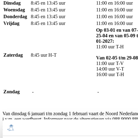
Dinsdag
8:45 en 13:45 uur
11:00 en 16:00 uur
Woensdag
8:45 en 13:45 uur
11:00 en 16:00 uur
Donderdag
8:45 en 13:45 uur
11:00 en 16:00 uur
Vrijdag
8:45 en 13:45 uur
11:00 en 16:00 uur
Op 03-01 en v
an 07-
25-04 en van 05-09 
01-2027:
11:00 uur T-H
Zaterdag
8:45 uur H-T
Van 02-05 t/m 29-08
11:00 uur T-V
14:00 uur V-T
16:00 uur T-H
Zondag
-
-
Van dinsdag 6 januari t/m zondag 1 februari vaart de Noord Nederland
i.v.m. een werfbeurt. Informeer naar de alternatieven via 088 9000 88
In week 23, 24 en 26 zijn er extra afvaarten op dinsdag en woensdag:
uur H-T en 20.45 uur T-H.
In week 23 en 26 zijn er ook extra afvaarten op donderdag: 18:30 uu