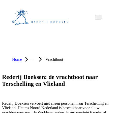
Overslaan
Overslaan
Overslaan
naar
naar
naar
hoofdnavigatie
hoofdinhoud
voettekstinhoud
...
Home
Vrachtboot
Rederij Doeksen: de vrachtboot naar
Terschelling en Vlieland
Rederij Doeksen vervoert niet alleen personen naar Terschelling en
Vlieland. Het ms Noord Nederland is beschikbaar voor al uw
vrachtvervoer naar de Waddeneilanden. Is uw voertuig 6 meter of