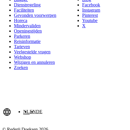
Dienstregeling
Facebook
Faciliteiten
Instagram
Gevonden voorwerpen
Pinterest
Horeca
Youtube
Mindervaliden
X
Openingstijden
Parkeren
Reisinformatie
Tarieven
Veelgestelde vragen
Webshop
Wijzigen en annuleren
Zoeken
NL
EN
DE
© Rederij Doeksen 2026