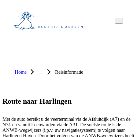
Overslaan
Overslaan
Overslaan
naar
naar
naar
hoofdnavigatie
hoofdinhoud
voettekstinhoud
...
Home
Reisinformatie
Route naar Harlingen
Met de auto bereikt u de veerterminal via de Afsluitdijk (A7) en de
N31 en vanuit Leeuwarden via de A31. De snelste route is de
ANWB-wegwijzers (i.p.v. uw navigatiesysteem) te volgen naar
Harlingen Haven. Door het volgen van de ANWB-wegwijzers heeft