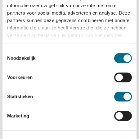
informatie over uw gebruik van onze site met onze
partners voor social media, adverteren en analyse. Deze
GEEF EEN OVERTOCHT
partners kunnen deze gegevens combineren met andere
CADEAU!
informatie die u aan ze heeft verstrekt of die ze hebben
verzameld op basis van uw gebruik van hun services.
Toestemmingsselectie
Noodzakelijk
Voorkeuren
Statistieken
Contact
Disclaimer
Eilanders
Groepen
Marketing
Kids
Organisatie
Privacy & Cookies
Vacatures