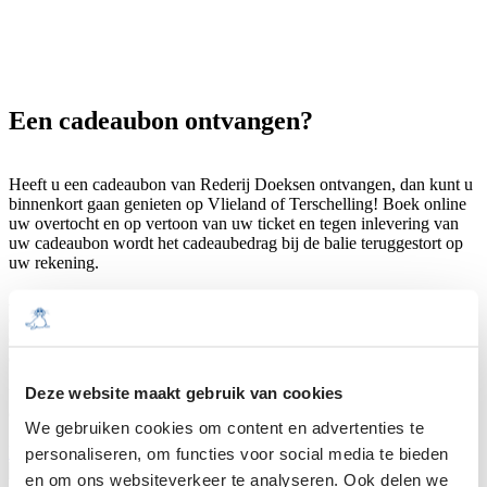
Een cadeaubon ontvangen?
Heeft u een cadeaubon van Rederij Doeksen ontvangen, dan kunt u
binnenkort gaan genieten op Vlieland of Terschelling! Boek online
uw overtocht en op vertoon van uw ticket en tegen inlevering van
uw cadeaubon wordt het cadeaubedrag bij de balie teruggestort op
uw rekening.
Als u telefonisch een boeking maakt, vermeldt u dat u een
cadeaubon heeft. U hoeft dan niet vooraf te betalen. Uw ticket
ontvangt u bij de balie tegen inlevering van uw cadeaubon en
eventuele bijbetaling.
Deze website maakt gebruik van cookies
Uw cadeaubon is ook te besteden in onze winkel De Parlevinker en
Grand Café Promenade in Harlingen.
We gebruiken cookies om content en advertenties te
Boek uw afvaart
personaliseren, om functies voor social media te bieden
en om ons websiteverkeer te analyseren. Ook delen we