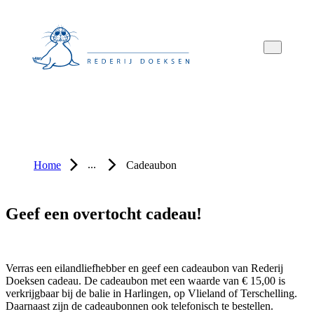
Overslaan
Overslaan
Overslaan
naar
naar
naar
hoofdnavigatie
hoofdinhoud
voettekstinhoud
...
Home
Cadeaubon
Geef een overtocht cadeau!
Verras een eilandliefhebber en geef een cadeaubon van Rederij
Doeksen cadeau. De cadeaubon met een waarde van € 15,00 is
verkrijgbaar bij de balie in Harlingen, op Vlieland of Terschelling.
Daarnaast zijn de cadeaubonnen ook telefonisch te bestellen.