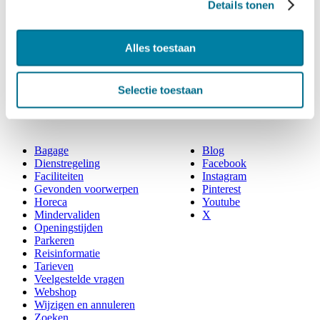
Details tonen
Vaste Reizigers
Programma
Vergaderen
Alles toestaan
Vrachtboot
Zakelijk
Waddentaxi
Nieuws
Selectie toestaan
Bagage
Blog
Dienstregeling
Facebook
Faciliteiten
Instagram
Gevonden voorwerpen
Pinterest
Horeca
Youtube
Mindervaliden
X
Openingstijden
Parkeren
Reisinformatie
Tarieven
Veelgestelde vragen
Webshop
Wijzigen en annuleren
Zoeken